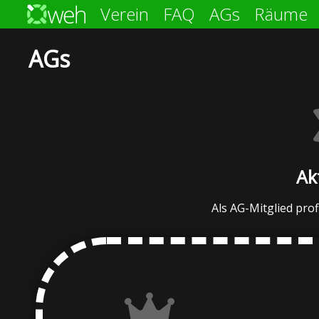
Verein
FAQ
AGs
Räume
AGs
Ak
Als AG-Mitglied profi