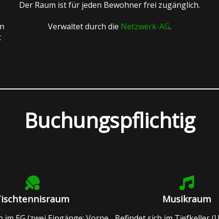
Der Raum ist für jeden Bewohner frei zugänglich.
nn
Verwaltet durch die
Netzwerk-AG
.
t
Buchungspflichtig
Tischtennisraum
Musikraum
ch im EG (zwei Eingänge: Vorne
Befindet sich im Tiefkeller (