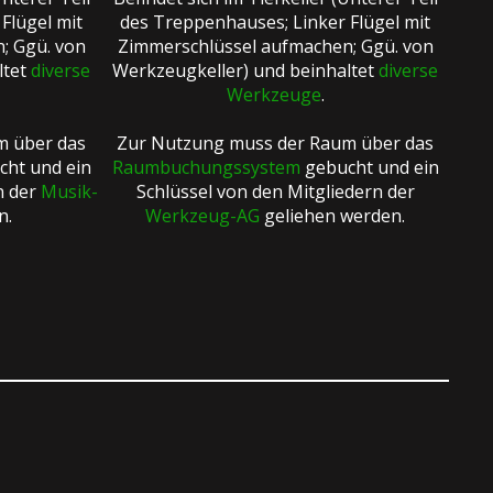
Flügel mit
des Treppenhauses; Linker Flügel mit
; Ggü. von
Zimmerschlüssel aufmachen; Ggü. von
ltet
diverse
Werkzeugkeller) und beinhaltet
diverse
Werkzeuge
.
m über das
Zur Nutzung muss der Raum über das
ht und ein
Raumbuchungssystem
gebucht und ein
n der
Musik-
Schlüssel von den Mitgliedern der
n.
Werkzeug-AG
geliehen werden.