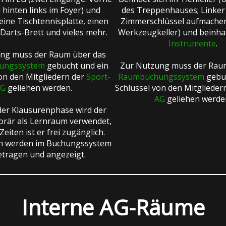
 hinten links im Foyer) und
des Treppenhauses; Linker 
eine Tischtennisplatte, einen
Zimmerschlüssel aufmachen
 Darts-Brett und vieles mehr.
Werkzeugkeller) und beinha
Instrumente
.
ng muss der Raum über das
ungssystem
gebucht und ein
Zur Nutzung muss der Rau
on den Mitgliedern der
Sport-
Raumbuchungssystem
gebuc
G
geliehen werden.
Schlüssel von den Mitglieder
AG
geliehen werde
er Klausurenphase wird der
rär als Lernraum verwendet,
Zeiten ist er frei zugänglich.
en werden im Buchungssystem
etragen und angezeigt.
Interne AG-Räume